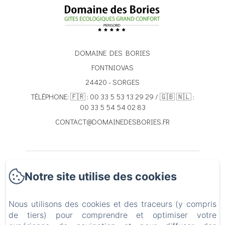
DOMAINE DES BORIES
FONTNIOVAS
24420 - SORGES
TÉLÉPHONE: 🇫🇷 : 00 33 5 53 13 29 29 / 🇬🇧 🇳🇱 :
00 33 5 54 54 02 83
CONTACT@DOMAINEDESBORIES.FR
ACCUEIL
Notre site utilise des cookies
NOS GÎTES
Nous utilisons des cookies et des traceurs (y compris
de tiers) pour comprendre et optimiser votre
CONTACT