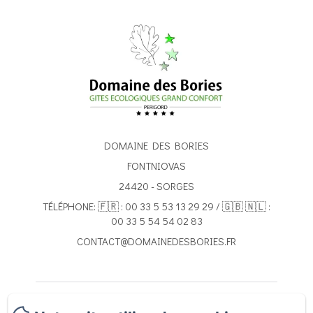
DOMAINE DES BORIES
FONTNIOVAS
24420 - SORGES
TÉLÉPHONE: 🇫🇷 : 00 33 5 53 13 29 29 / 🇬🇧 🇳🇱 :
00 33 5 54 54 02 83
CONTACT@DOMAINEDESBORIES.FR
ACCUEIL