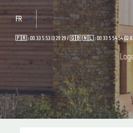
FR
🇫🇷 : 00 33 5 53 13 29 29 / 🇬🇧 🇳🇱 : 00 33 5 54 54 02 8
Loge