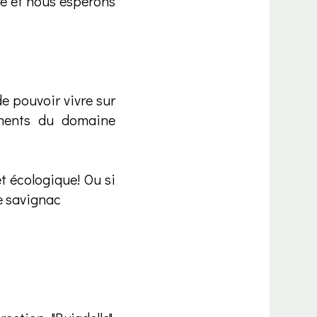
e et nous espérons
de pouvoir vivre sur
ements du domaine
t écologique! Ou si
de savignac