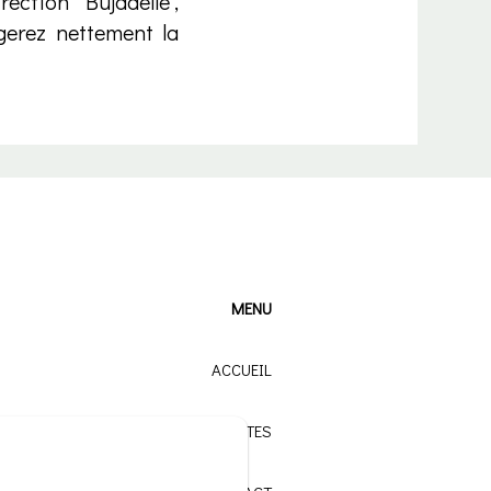
ction "Bujadelle",
gerez nettement la
MENU
ACCUEIL
NOS GÎTES