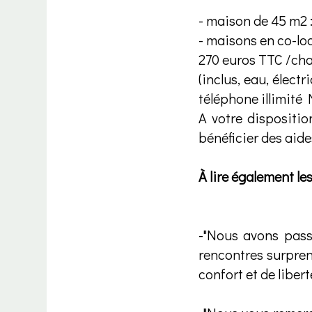
- maison de 45 m2 
- maisons en co-lo
270 euros TTC /ch
(inclus, eau, élect
téléphone illimité N
A votre dispositi
bénéficier des aid
À lire également les 
-"Nous avons pass
rencontres surprena
confort et de libert