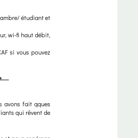
hambre/ étudiant et
r, wi-fi haut débit,
CAF si vous pouvez
....
s avons fait qques
diants qui rêvent de