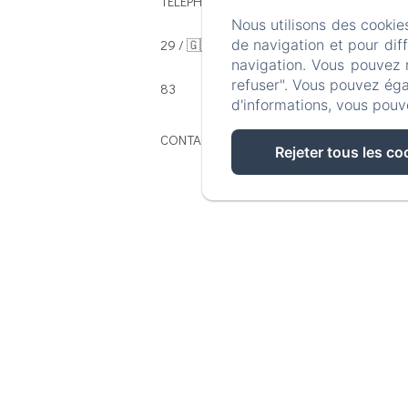
TÉLÉPHONE: 🇫🇷 : 00 33 5 53 13 29
Nous utilisons des cookie
29 / 🇬🇧 🇳🇱 : 00 33 5 54 54 02
de navigation et pour dif
navigation. Vous pouvez 
refuser". Vous pouvez éga
83
d'informations, vous pouv
CONTACT@DOMAINEDESBORIES.FR
Rejeter tous les co