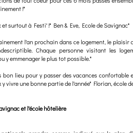
cions de tout coeur pour ces 6 mois passés ensembl
inement !"
 et surtout à Festi' !" Ben & Eve, Ecole de Savignac"
tainement l'an prochain dans ce logement, le plaisir 
ndescriptible. Chaque personne visitant les log
ou y emmenager le plus tot possible."
s bon lieu pour y passer des vacances confortable e
y vivre une bonne partie de l'année" Florian, école 
avignac et l'école hôtelière