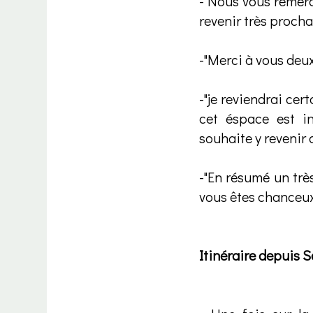
-"Nous vous remer
revenir très procha
-"Merci à vous deux
-"je reviendrai cer
cet éspace est i
souhaite y revenir 
-"En résumé un trè
vous êtes chanceux 
Itinéraire depuis S