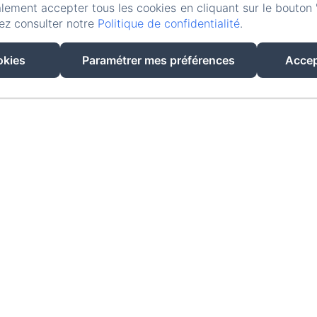
EN
FR
lement accepter tous les cookies en cliquant sur le bouton 
ez consulter notre
Politique de confidentialité
.
CRÉÉ PAR AMENITIZ
okies
Paramétrer mes préférences
Accep
CONDITIONS GÉNÉRALES DE VENTE