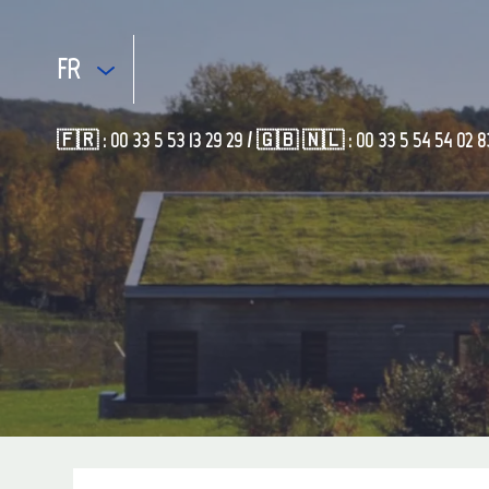
FR
🇫🇷 : 00 33 5 53 13 29 29 / 🇬🇧 🇳🇱 : 00 33 5 54 54 02 8